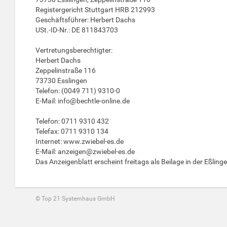
Registergericht Stuttgart HRB 212993
Geschäftsführer: Herbert Dachs
USt.-ID-Nr.: DE 811843703
Vertretungsberechtigter:
Herbert Dachs
Zeppelinstraße 116
73730 Esslingen
Telefon: (0049 711) 9310-0
E-Mail:
info@bechtle-online.de
Telefon: 0711 9310 432
Telefax: 0711 9310 134
Internet: www.zwiebel-es.de
E-Mail:
anzeigen@zwiebel-es.de
Das Anzeigenblatt erscheint freitags als Beilage in der Eßlinger
© Top 21 Systemhaus GmbH